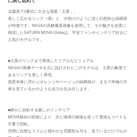
に閉じ込めて
太陽系で2番目に大きな惑星「土星」。
美しく広がるリング（環）と、夕焼けのように淡く幻想的な縞模様
が特徴です。NASAの高解像度画像を使用して、その魅力を忠実に
再現したSATURN MOVA Globeは、宇宙ファンやインテリア好きに
人気のモデルです。
■土星のリングまで再現したリアルなビジュアル
NASAの画像データを元に設計されたこのモデルは、土星の象徴で
あるリングを美しく再現。
惑星本体に浮かぶオレンジやベージュの縞模様が、まるで本物の天
体を見ているかのような迫力を生み出します。
■静かに自転する癒しのインテリア
MOVA独自の技術により、光と地球の磁場を使って電池もコードも
不要で回転。
空間に自然なリズムと穏やかな雰囲気を与え、見ているだけで心が