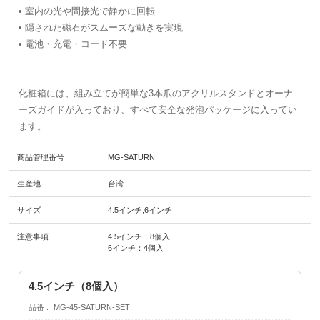
• 室内の光や間接光で静かに回転
• 隠された磁石がスムーズな動きを実現
• 電池・充電・コード不要
化粧箱には、組み立てが簡単な3本爪のアクリルスタンドとオーナ
ーズガイドが入っており、すべて安全な発泡パッケージに入ってい
ます。
商品管理番号
MG-SATURN
生産地
台湾
サイズ
4.5インチ,6インチ
注意事項
4.5インチ：8個入
6インチ：4個入
4.5インチ（8個入）
品番
MG-45-SATURN-SET