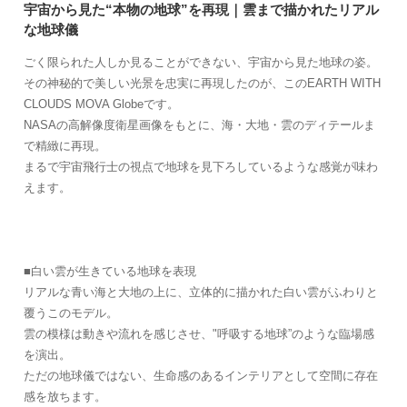
宇宙から見た“本物の地球”を再現｜雲まで描かれたリアル
な地球儀
ごく限られた人しか見ることができない、宇宙から見た地球の姿。
その神秘的で美しい光景を忠実に再現したのが、このEARTH WITH
CLOUDS MOVA Globeです。
NASAの高解像度衛星画像をもとに、海・大地・雲のディテールま
で精緻に再現。
まるで宇宙飛行士の視点で地球を見下ろしているような感覚が味わ
えます。
■白い雲が生きている地球を表現
リアルな青い海と大地の上に、立体的に描かれた白い雲がふわりと
覆うこのモデル。
雲の模様は動きや流れを感じさせ、"呼吸する地球”のような臨場感
を演出。
ただの地球儀ではない、生命感のあるインテリアとして空間に存在
感を放ちます。