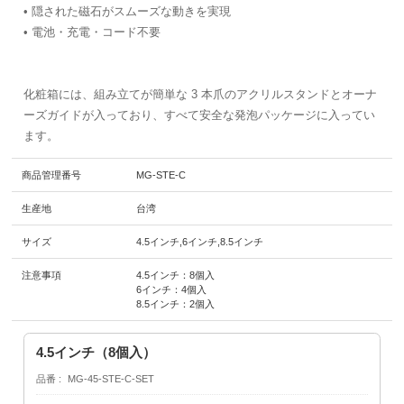
• 隠された磁石がスムーズな動きを実現
• 電池・充電・コード不要
化粧箱には、組み立てが簡単な 3 本爪のアクリルスタンドとオーナ
ーズガイドが入っており、すべて安全な発泡パッケージに入ってい
ます。
商品管理番号
MG-STE-C
生産地
台湾
サイズ
4.5インチ,6インチ,8.5インチ
注意事項
4.5インチ：8個入
6インチ：4個入
8.5インチ：2個入
4.5インチ（8個入）
品番
MG-45-STE-C-SET