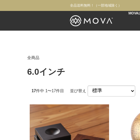
全品送料無料！（一部地域除く）
MOV
全商品
6.0インチ
17
件中 1〜17件目
並び替え