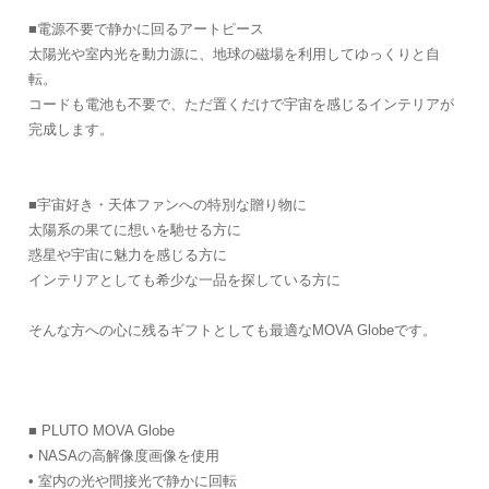
■電源不要で静かに回るアートピース
太陽光や室内光を動力源に、地球の磁場を利用してゆっくりと自
転。
コードも電池も不要で、ただ置くだけで宇宙を感じるインテリアが
完成します。
■宇宙好き・天体ファンへの特別な贈り物に
太陽系の果てに想いを馳せる方に
惑星や宇宙に魅力を感じる方に
インテリアとしても希少な一品を探している方に
そんな方への心に残るギフトとしても最適なMOVA Globeです。
■ PLUTO MOVA Globe
• NASAの高解像度画像を使用
• 室内の光や間接光で静かに回転