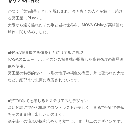
をリアルに再現
かつて「第9惑星」として親しまれ、今も多くの人々を魅了し続け
る冥王星（Pluto）。
太陽から遠く離れたその氷と岩の世界を、MOVA Globeが高精細な
球体に閉じ込めました。
■NASA探査機の画像をもとにリアルに再現
NASAのニュー・ホライズンズ探査機が撮影した高解像度の衛星画
像を使用。
冥王星の特徴的なハート形の地形や褐色の表面、氷に覆われた大地
など、細部まで忠実に表現されています。
■宇宙の果てを感じるミステリアスなデザイン
暗い色調に浮かぶ地形のコントラストが美しく、まるで宇宙の静寂
をそのまま映し出したかのよう。
深宇宙への憧れや探究心をかき立てる、唯一無二のデザインです。